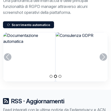
Una panoramica dell’interfaccia e delle principali
funzionalità di RGPD manager attraverso alcuni
screenshot operativi della piattaforma.
Scorrimento automatico
Precedente
Suc
RSS · Aggiornamenti
Feed integrati con le ultime notizie da Federprivacy e ACN